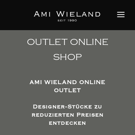
OUTLET ONLINE
SHOP
AMI WIELAND ONLINE
OUTLET
Designer-Stücke zu
reduzierten Preisen
entdecken